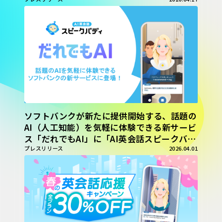
会話上達チャレンジ」の参加メンバーを募
集。本日〜5/20（水）まで
ソフトバンクが新たに提供開始する、話題の
AI（人工知能）を気軽に体験できる新サービ
ス「だれでもAI」に「AI英会話スピークバデ
ィ」が登場！
プレスリリース
2026.04.01