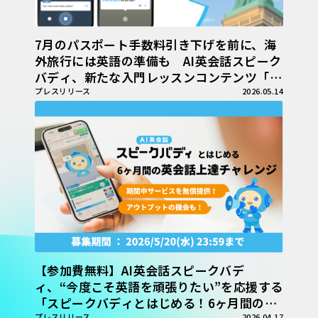
7月のパスポート手数料引き下げを前に、海
外旅行には英語の準備も AI英会話スピーク
バディ、新たな入門レッスンコンテンツ「海
外旅行 基礎編」を提供開始
プレスリリース
2026.05.14
【参加費無料】AI英会話スピークバデ
ィ、“今度こそ英語を頑張りたい”を応援する
「スピークバディとはじめる！6ヶ月間の英
プレスリリース
2026.04.17