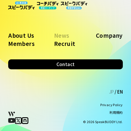
About Us
News
Company
Members
Recruit
Contact
JP
/
EN
Privacy Policy
利用規約
©
2026
SpeakBUDDY Ltd.