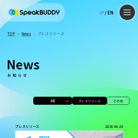
JP
/
EN
TOP
-
News
-
プレスリリース
News
お知らせ
AI英会話
英語コーチング
英語学習Q&A
All
プレスリリース
その他
プレスリリース
2026.06.26