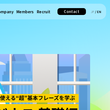
Contact
ompany
Members
Recruit
JP
/
EN