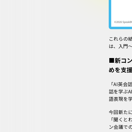
これらの
は、入門
■新コ
めを支
「AI英会
話を学ぶ
語表現を
今回新た
「聞くと
ン会議で