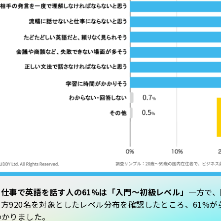
、仕事で英語を話す人の61%は「入門〜初級レベル」
一方で、
方920名を対象としたレベル分布を確認したところ、61%
わかりました。