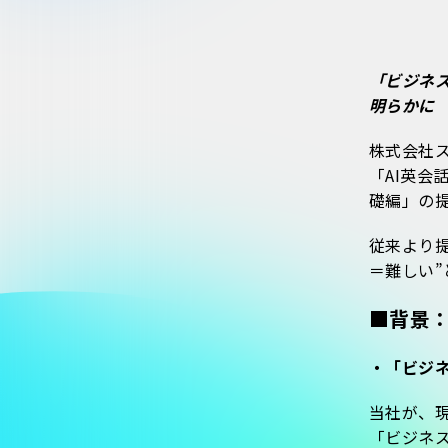
「ビジネ
明らかに
株式会社
「AI英会
礎編」の
従来より
＝難しい
■背景
・「ビジ
当社が、現
「ビジネス