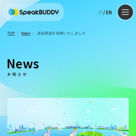
JP
/
EN
TOP
-
News
-
資金調達を実施いたしました
News
お知らせ
AI英会話
英語コーチング
英語学習Q&A