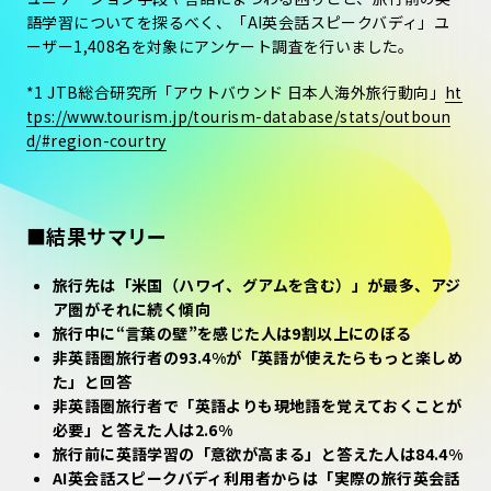
語学習についてを探るべく、「AI英会話スピークバディ」ユ
ーザー1,408名を対象にアンケート調査を行いました。
*1 JTB総合研究所「アウトバウンド 日本人海外旅行動向」
ht
tps://www.tourism.jp/tourism-database/stats/outboun
d/#region-courtry
■結果サマリー
旅行先は「米国（ハワイ、グアムを含む）」が最多、アジ
ア圏がそれに続く傾向
旅行中に“言葉の壁”を感じた人は9割以上にのぼる
非英語圏旅行者の93.4%が「英語が使えたらもっと楽しめ
た」と回答
非英語圏旅行者で「英語よりも現地語を覚えておくことが
必要」と答えた人は2.6%
旅行前に英語学習の「意欲が高まる」と答えた人は84.4%
AI英会話スピークバディ利用者からは「実際の旅行英会話