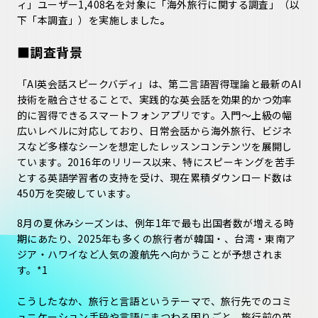
ィ」ユーザー1,408名を対象に「海外旅行に関する調査」（以
下「本調査」）を実施しました
。
■調査背景
「AI英会話スピークバディ」は、第二言語習得理論と最新のAI
技術を融合させることで、実践的な英会話を効果的かつ効率
的に習得できるスマートフォンアプリです。入門〜上級の幅
広いレベルに対応しており、日常会話から海外旅行、ビジネ
スなど多様なシーンを想定したレッスンコンテンツを展開し
ています。2016年のリリース以来、特にスピーキングを苦手
とする英語学習者の支持を受け、現在累積ダウンロード数は
450万を突破しています。
8月の夏休みシーズンは、例年1年で最も出国者数が増える時
期にあたり、2025年も多くの旅行者が韓国・、台湾・東南ア
ジア・ハワイなど人気の渡航先へ向かうことが予想されま
す。*1
こうしたなか、旅行と言語というテーマで、旅行先でのコミ
ュニケーション手段や言語にまつわる困りごと、旅行前の英