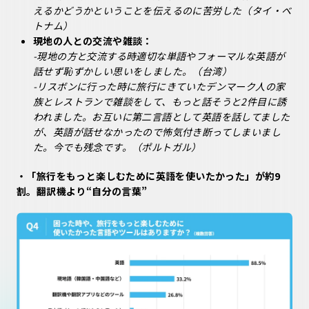
えるかどうかということを伝えるのに苦労した（タイ・ベ
トナム）
現地の人との交流や雑談：
-現地の方と交流する時適切な単語やフォーマルな英語が
話せず恥ずかしい思いをしました。（台湾）
-リスボンに行った時に旅行にきていたデンマーク人の家
族とレストランで雑談をして、もっと話そうと2件目に誘
われました。お互いに第二言語として英語を話してました
が、英語が話せなかったので怖気付き断ってしまいまし
た。今でも残念です。（ポルトガル）
・「旅行をもっと楽しむために英語を使いたかった」が約9
割。翻訳機より“自分の言葉”