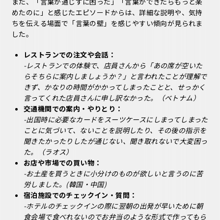
また、「言葉が通じずに困った」「言葉ができたらもっと楽
めたのに」と感じたエピソードからは、詳細な説明や、気持
ちを伝える場面で「言葉の壁」を感じやすい傾向が見られま
した。
レストランでの注文や会話：
-レストランでの体験で、店員さんから「あの席が空いた
らそちらに案内しましょうか？」と言われたことが理解で
きず、かなりの時間がかかってしまったことと、せっかく
言ってくれた店員さんに申し訳なかった。（ベトナム）
交通機関での案内・やりとり：
-出国時に必要なカードをスーツケースにしまってしまった
ことに気づいて、ないことを説明したり、その後の指示を
聞きたかったりしたが通じない、聞き取れないで大変困っ
た。（ラオス）
お店や市場での買い物：
-お土産を買うときに小分けのものが欲しいと言うのに苦
労しました。(韓国・中国)
宿泊施設でのチェックイン・質問：
-ホテルのチェックインの際に翌朝の出発が早いために朝
食会場で食べれないのでお弁当のような形式で作ってもら