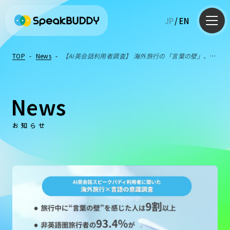
JP
/
EN
TOP
-
News
-
【AI英会話利用者調査】 海外旅行の「言葉の壁」、非
英語圏への旅行経験者の9割が「英語が話せたらもっと楽しめた」
News
お知らせ
AI英会話
英語コーチング
英語学習Q&A