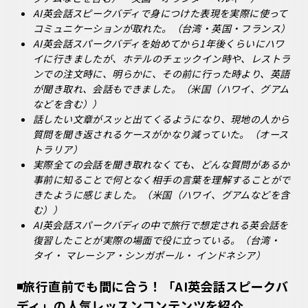
AI英会話スピークバディで身につけた表現を実際に使って
コミュニケーションが取れた。（台湾・英国・フランス）
AI英会話スパークバディを始めてから1年後くらいにハワ
イに行きましたが、ホテルのチェックイン時や、レストラ
ンでの注文時に、明らかに、その前に行った時より、英語
が聞き取れ、会話もできました。（米国（ハワイ、グアム
などを含む））
話したい文章がスッと出てくるようになり、現地の人から
質問を聞き返されるケースがかなり減っていた。（オース
トラリア）
実際全ての会話を聞き取れなくても、どんな質問があるか
事前に知ることで何となく相手の言葉を理解することがで
きたように感じました。（米国（ハワイ、グアムなどを含
む））
AI英会話スパークバディの中で旅行で想定される英会話を
復習したことが実際の場面で役に立っている。（台湾・
タイ・ マレーシア・シンガポール・ インドネシア）
◾️旅行直前でも間に合う！「AI英会話スピークバ
ディ」の人気レッスンコンテンツを紹介