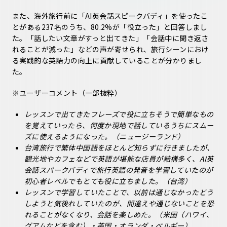
また、海外旅行前に「AI英会話スピークバディ」を使ったこ
とがある237名のうち、80.2%が「役立った」と回答しまし
た。「話したい文章がすっと出てきた」「会話中に聞き返さ
れることが減った」などの声が寄せられ、旅行シーンにおけ
る実践的な英語力の向上に貢献していることが分かりまし
た。
※ユーザーコメント（一部抜粋）
レッスンで出てきたフレーズで役に立ちそうで簡単なもの
を覚えていったら、何度か現地で話しているうちにスムー
ズに使えるようになった。（ニュージーランド）
台湾旅行で繁体中国語をほとんど知らずに行きましたが、
観光地やカフェなどで英語が堪能な店員が結構多く、AI英
会話スパークバディで旅行英語の発音を学習していたのが
初心者レベルでもとても役に立ちました。（台湾）
レッスンで学習していたことで、以前は通じなかったどう
しようと気後れしていたのが、間違えや通じないことを恐
れることがなくなり、会話を楽しめた。（米国（ハワイ、
グアムなどを含む）・英国・オランダ・ベルギー）