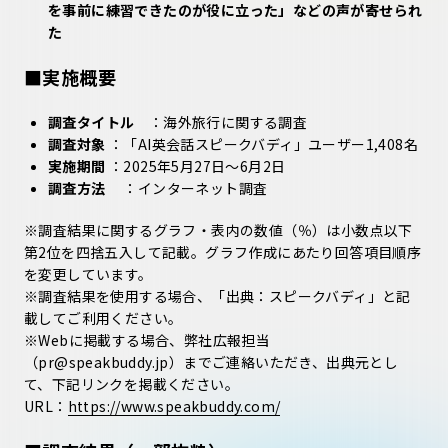
を事前に練習できたのが役に立った」などの声が寄せられ
た
■実施概要
調査タイトル
：海外旅行に関する調査
調査対象
：「AI英会話スピークバディ」ユーザー1,408名
実施期間
：2025年5月27日〜6月2日
調査方法
：インターネット調査
※調査結果に関するグラフ・表内の数値（％）は小数点以下
第2位を四捨五入して記載。グラフ作成にあたり回答項目順序
を変更しています。
※調査結果を使用する場合、「出典：スピークバディ」と記
載してご利用ください。
※Webに掲載する場合、弊社広報担当
（pr@speakbuddy.jp）までご連絡いただき、出典元とし
て、下記リンクを掲載ください。
URL：
https://www.speakbuddy.com/