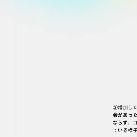
②増加し
会があった
ならず、
ている様