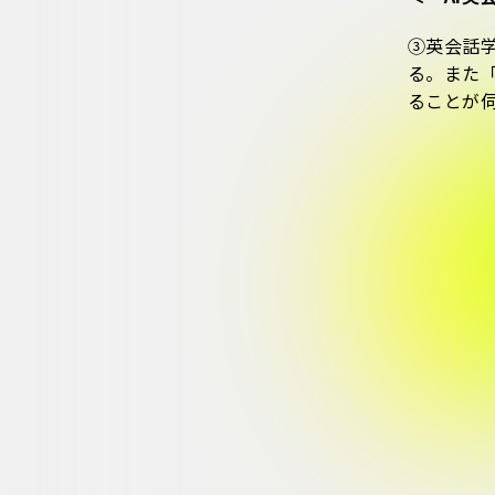
③英会話
る。また
ることが