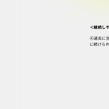
＜継続し
④過去に
に続けら