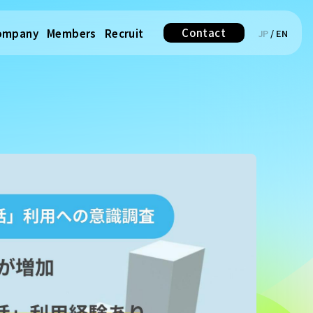
Contact
ompany
Members
Recruit
JP
/
EN