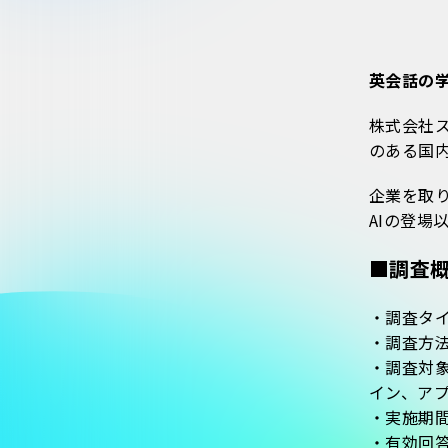
英会話の
株式会社
のある国内
企業を取り
AIの登場
■調査
・調査タイ
・調査方法
・調査対象
イン、ア
・実施期間
・有効回答