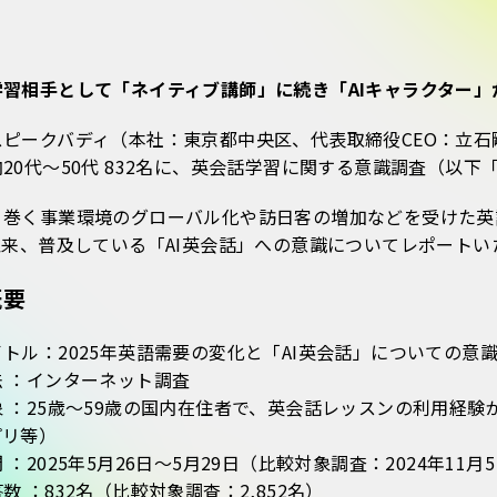
学習相手として「ネイティブ講師」に続き「AIキャラクター」
スピークバディ（本社：東京都中央区、代表取締役CEO：立
20代〜50代 832名に、英会話学習に関する意識調査（以
巻く事業環境のグローバル化や訪日客の増加などを受けた英語
以来、普及している「AI英会話」への意識についてレポートい
概要
トル：2025年英語需要の変化と「AI英会話」についての意
 ：インターネット調査
 ：25歳〜59歳の国内在住者で、英会話レッスンの利用経
プリ等）
 ：2025年5月26日〜5月29日（比較対象調査：2024年11月
数 ：832名（比較対象調査：2,852名）