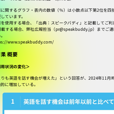
果に関するグラフ・表内の数値（％）は小数点以下第2位を四
更しています。
果を使用する場合、「出典：スピークバディ」と記載してご利
掲載する場合、弊社広報担当（pr@speakbuddy.jp）
い。
s://www.speakbuddy.com/
果 概要
利用状況の変化＞
りも英語を話す機会が増えた」という回答が、2024年11月時点の
続的に増加している。