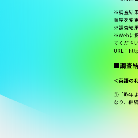
※調査結
順序を変
※調査結
※Webに
てくださ
URL：http
■調査結
＜英語の
①「昨年よ
なり、継