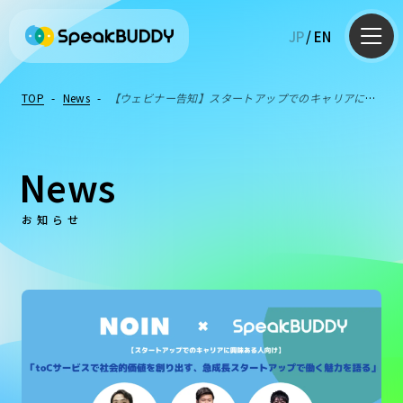
JP
/
EN
TOP
-
News
-
【ウェビナー告知】スタートアップでのキャリアに興
味ある人向け「toCサービスで社会的価値を創り出す急成長スタートア
ップで働く魅力を語る」
News
お知らせ
AI英会話
英語コーチング
英語学習Q&A