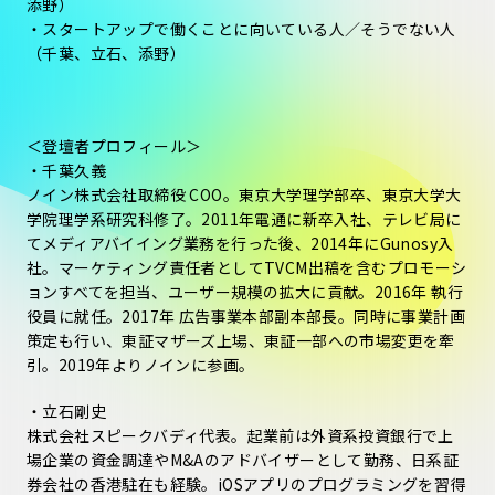
添野）
・スタートアップで働くことに向いている人／そうでない人
（千葉、立石、添野）
＜登壇者プロフィール＞
・千葉久義
ノイン株式会社取締役 COO。東京大学理学部卒、東京大学大
学院理学系研究科修了。2011年電通に新卒入社、テレビ局に
てメディアバイイング業務を行った後、2014年にGunosy入
社。マーケティング責任者としてTVCM出稿を含むプロモーシ
ョンすべてを担当、ユーザー規模の拡大に貢献。2016年 執行
役員に就任。2017年 広告事業本部副本部長。同時に事業計画
策定も行い、東証マザーズ上場、東証一部への市場変更を牽
引。2019年よりノインに参画。
・立石剛史
株式会社スピークバディ代表。起業前は外資系投資銀行で上
場企業の資金調達やM&Aのアドバイザーとして勤務、日系証
券会社の香港駐在も経験。iOSアプリのプログラミングを習得