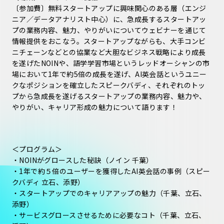
〔参加費〕無料スタートアップに興味関心のある層（エンジ
ニア／データアナリスト中心）に、急成長するスタートアッ
プの業務内容、魅力、やりがいについてウェビナーを通じて
情報提供をおこなう。スタートアップながらも、大手コンビ
ニチェーンなどとの協業など大胆なビジネス戦略により成長
を遂げたNOINや、語学学習市場というレッドオーシャンの市
場において1年で約5倍の成長を遂げ、AI英会話というユニー
クなポジションを確立したスピークバディ、それぞれのトッ
プから急成長を遂げるスタートアップの業務内容、魅力や、
やりがい、キャリア形成の魅力について語ります！
＜プログラム＞
・NOINがグロースした秘訣（ノイン 千葉）
・1年で約５倍のユーザーを獲得したAI英会話の事例（スピー
クバディ 立石、添野）
・スタートアップでのキャリアアップの魅力（千葉、立石、
添野）
・サービスグロースさせるために必要なコト（千葉、立石、