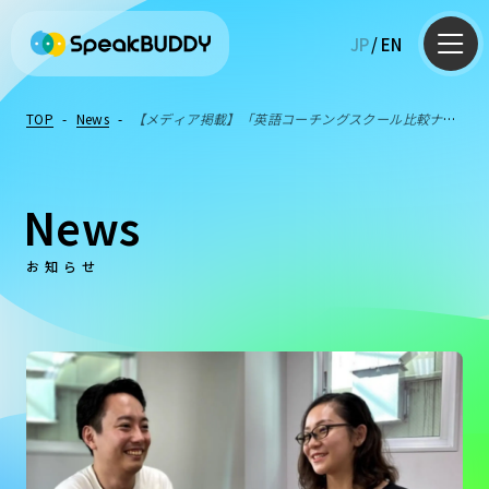
JP
/
EN
TOP
-
News
-
【メディア掲載】「英語コーチングスクール比較ナ
ビ」に掲載されました！
News
お知らせ
AI英会話
英語コーチング
英語学習Q&A